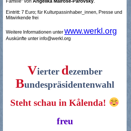
Familie“ von
Angelika Mairose-Parovsky
.
Eintritt: 7 Euro; für Kulturpassinhaber_innen, Presse und
Mitwirkende frei
www.werkl.org
Weitere Informationen unter
Auskünfte unter info@werkl.org
V
d
ierter
ezember
B
undespräsidentenwahl
Steht schau in Kålenda!
freu