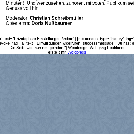
Minuten). Und wer zusehen, zuhören, mitvoten, Publikum se
Genuss voll hin.
Moderator:
Christian Schreibmüller
Opferlamm:
Doris Nußbaumer
 text="Privatsphäre-Einstellungen ändern"] [rcb-consent type="history" tag="
evoke" tag="a" text="Einwilligungen widerrufen" successmessage="Du hast die
Die Seite wird nun neu geladen."] Webdesign: Wolfgang Pechlaner
erstellt mit
Wordpress