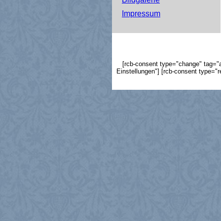
Impressum
[rcb-consent type="change" tag="a"
Einstellungen"] [rcb-consent type="r