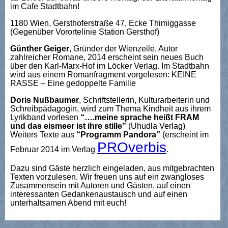
im Cafe Stadtbahn!
1180 Wien, Gersthoferstraße 47, Ecke Thimiggasse
(Gegenüber Vorortelinie Station Gersthof)
Günther Geiger
, Gründer der Wienzeile, Autor
zahlreicher Romane, 2014 erscheint sein neues Buch
über den Karl-Marx-Hof im Löcker Verlag. Im Stadtbahn
wird aus einem Romanfragment vorgelesen: KEINE
RASSE – Eine gedoppelte Familie
Doris Nußbaumer
, Schriftstellerin, Kulturarbeiterin und
Schreibpädagogin, wird zum Thema Kindheit aus ihrem
Lyrikband vorlesen
“….meine sprache heißt FRAM
und das eismeer ist ihre stille”
(Uhudla Verlag)
Weiters Texte aus
“Programm Pandora”
(erscheint im
PROverbis
Februar 2014 im Verlag
.
Dazu sind Gäste herzlich eingeladen, aus mitgebrachten
Texten vorzulesen. Wir freuen uns auf ein zwangloses
Zusammensein mit Autoren und Gästen, auf einen
interessanten Gedankenaustausch und auf einen
unterhaltsamen Abend mit euch!